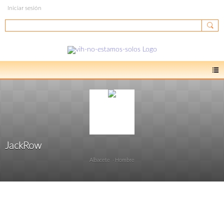
Iniciar sesión
JackRow
Albacete
Hombre