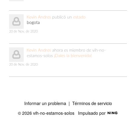
Kevin Andres
publicó un
estado
bogota
20 de Nov. de 2020
Kevin Andres
ahora es miembro de vih-no-
estamos-solos
¡Dales la bienvenida!
20 de Nov. de 2020
Informar un problema
|
Términos de servicio
© 2026 vih-no-estamos-solos
Impulsado por