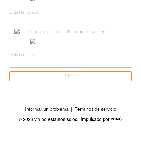
25 de Mar. de 2021
Odaravla
y
juan castillo
ahora son amigos
23 de Mar. de 2021
Más...
Informar un problema
|
Términos de servicio
© 2026 vih-no-estamos-solos
Impulsado por